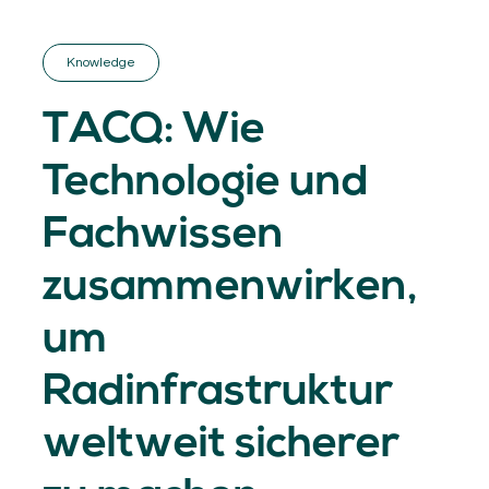
GET INSPIRED
03.
KNOWLEDGE
Knowledge
04.
NETWORK
05.
TACQ: Wie
ABOUT
06.
Technologie und
Fachwissen
zusammenwirken,
Contact
08.
um
MEMBER LOGIN
Radinfrastruktur
weltweit sicherer