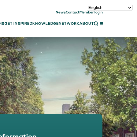
News
Contact
Member login
CLOSE
MS
GET INSPIRED
KNOWLEDGE
NETWORK
ABOUT
ET INSPIRED
ch showcases
bal showcase