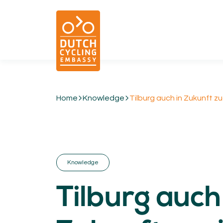
Home
Knowledge
Tilburg auch in Zukunft z
01.
EXPERTISE
Cycling & Future Proofing Places
Cycling & Strategies
Knowledge
Cycling & Intermodality
Cycling & Infrastructure
Tilburg auch
Cycling & Behaviour
04.