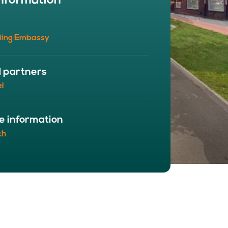
nformation
BOUT
 organisation
ling Embassy
 board
r team
eers
d partners
l
e information
ch