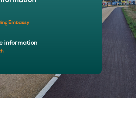
nformation
BOUT
 organisation
ling Embassy
 board
r team
eers
e information
ch