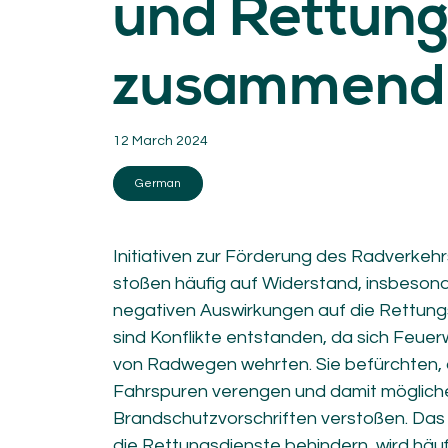
und Rettun
KNOWLEDGE
Blogs by experts
zusammend
Cycling News
Downloads
Expertise
General
12 March 2024
German
Podcasts
German
Initiativen zur Förderung des Radverkeh
stoßen häufig auf Widerstand, insbeson
negativen Auswirkungen auf die Rettungs
sind Konflikte entstanden, da sich Feu
07.
08.
von Radwegen wehrten. Sie befürchten,
Conta
MEMBER LOGIN
Fahrspuren verengen und damit möglich
Brandschutzvorschriften verstoßen. Da
die Rettungsdienste behindern, wird häu