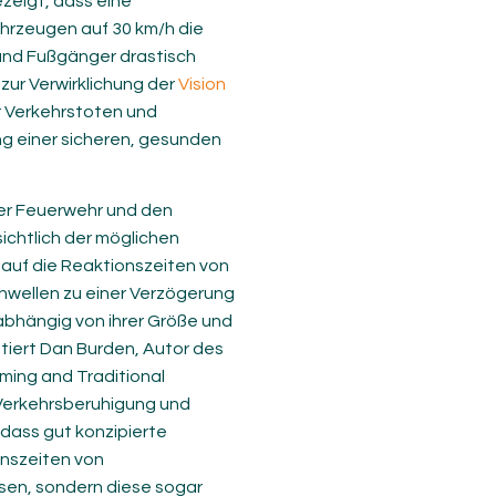
zeigt, dass eine
ahrzeugen auf 30 km/h die
 und Fußgänger drastisch
ur Verwirklichung der
Vision
er Verkehrstoten und
ng einer sicheren, gesunden
er Feuerwehr und den
ichtlich der möglichen
uf die Reaktionszeiten von
wellen zu einer Verzögerung
 abhängig von ihrer Größe und
iert Dan Burden, Autor des
ming and Traditional
Verkehrsberuhigung und
dass gut konzipierte
nszeiten von
sen, sondern diese sogar