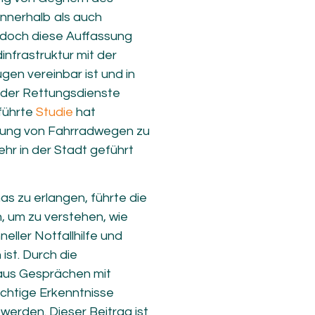
innerhalb als auch
edoch diese Auffassung
nfrastruktur mit der
en vereinbar ist und in
n der Rettungsdienste
eführte
Studie
hat
htung von Fahrradwegen zu
hr in der Stadt geführt
s zu erlangen, führte die
, um zu verstehen, wie
ller Notfallhilfe und
ist. Durch die
aus Gesprächen mit
ichtige Erkenntnisse
 werden. Dieser Beitrag ist