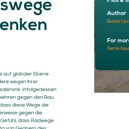
More i
gswege
NETWORK
A
Author
Participants
Our
enken
Dutch Cyc
Cycling Experts
Our
Join the Network
Ou
Car
For mor
Get in tou
rs auf globaler Ebene
dere wegen ihrer
dienste. Infolgedess­en
erwehren gegen den Bau
 dass diese Wege die
ct
erweise gegen die
s Gefühl, dass Radwege
fig von Gegnern des