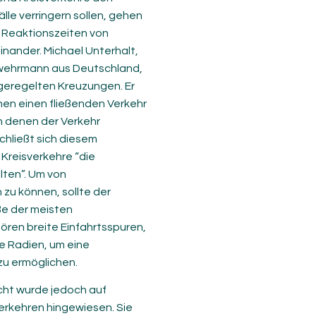
lle verringern sollen, gehen
e Reaktionszeiten von
nander. Michael Unterhalt,
rwehrmann aus Deutschland,
eregelten Kreuzungen. Er
nen einen fließenden Verkehr
n denen der Verkehr
chließt sich diesem
 Kreisverkehre “die
lten”. Um von
zu können, sollte der
ße der meisten
ren breite Einfahrtsspuren,
e Radien, um eine
zu ermöglichen.
cht wurde jedoch auf
verkehren hingewiesen. Sie