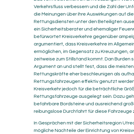
Verkehrsfluss verbessern und die Zahl der Unfä
die Meinungen über ihre Auswirkungen auf di
Rettungsdiensten unter den Beteiligten ausei
ein Sicherheitsberater und ehemaliger Feue
befürwortet Kreisverkehre gegenüber ampelg
argumentiert, dass Kreisverkehre im Allgemei
ermöglichen, im Gegensatz zu Kreuzungen, a
zeitweise zum Stillstand kommt. Dan Burden s
Argument an und stellt fest, dass die meisten
Rettungskräfte eher beschleunigen als aufha
Rettungsfahrzeugen effektiv genutzt werden 
Kreisverkehr jedoch für die beträchtliche Grö
Rettungsfahrzeuge ausgelegt sein. Dazu gehö
befahrbare Bordsteine und ausreichend groß
reibungslose Durchfahrt für diese Fahrzeuge 
In Gesprächen mit der Sicherheitsregion Utre
mögliche Nachteile der Einrichtung von Kreis