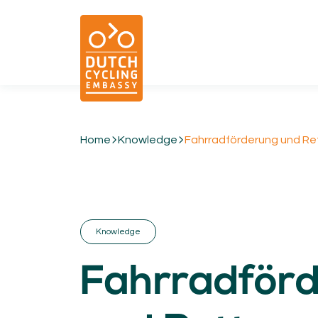
Home
Knowledge
Fahrradförderung und 
01.
EXPERTISE
Cycling & Future Proofing Places
Cycling & Strategies
Knowledge
Cycling & Intermodality
Cycling & Infrastructure
Fahrradför
Cycling & Behaviour
04.