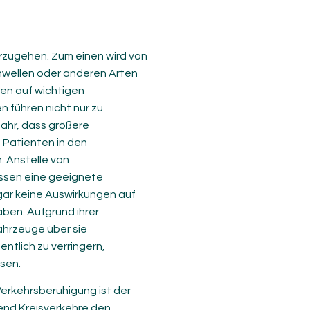
zugehen. Zum einen wird von
wellen oder anderen Arten
en auf wichtigen
führen nicht nur zu
ahr, dass größere
 Patienten in den
 Anstelle von
ssen eine geeignete
 gar keine Auswirkungen auf
ben. Aufgrund ihrer
hrzeuge über sie
ntlich zu verringern,
sen.
erkehrsberuhigung ist der
end Kreisverkehre den