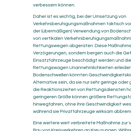
verbessern können.
Daher ist es wichtig, bei der Umsetzung von
Verkehrsberuhigungsmaßnahmen taktisch vor
der (übermäßigen) Verwendung von Bodensch
von vertikalen Verkehrsberuhigungsmaßnahm
Rettungswegen abgeraten. Diese Maßnahmen 
Verzögerungen, sondern bergen auch die Gef
Einsatzfahrzeuge beschädigt werden und die
Rettungswagen Unannehmlichkeiten erleiden.
Bodenschwellen könnten Geschwindigkeitski
Alternative sein, da sie nur sehr geringe oder
die Reaktionszeiten von Rettungsdiensten ha
geringeren Größe können größere Rettungsfa
hinwegfahren, ohne ihre Geschwindigkeit wese
während sie Privatfahrzeuge wirksam abbrem
Eine weitere weit verbreitete Maßnahme zur V
Bau von Kreisverkehren an Kreuzungen. Währ