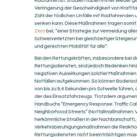
Radfahren ist. Studien haben immer wieder ge
Verringerung der Geschwindigkeit von Kraftf
Zahl der tödlichen Unfälle mit Radfahrenden
senken kann. Diese Maßnahmen tragen somit z
Zero
bei, “einer Strategie zur Vermeidung all
Schwerverletzten bei gleichzeitiger Steigeru
und gerechten Mobilität für alle”.
Bei den Rettungskräften, insbesondere bei d
Rettungsdiensten, sind jedoch Bedenken hins
negativen Auswirkungen solcher Maßnahmen a
Notfällen aufgekommen. So können Bodensch
von bis zu 9,4 Sekunden pro Schwelle führen,
der des Einsatzfahrzeugs. Trotzdem argument
Handbuchs “Emergency Response: Traffic Cal
Neighborhood Streets” (Notfallmaßnahmen: 
herkömmliche Straßen in der Nachbarschaft), 
Verkehrsberuhigungsmaßnahmen die Reaktio
Rettungsdiensten nicht beeinträchtigen müs