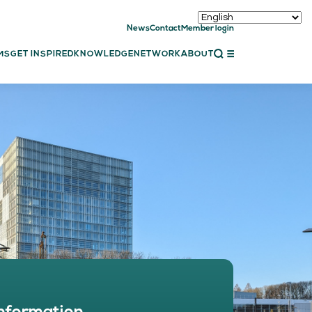
News
Contact
Member login
CLOSE
MS
GET INSPIRED
KNOWLEDGE
NETWORK
ABOUT
ET INSPIRED
ch showcases
bal showcase