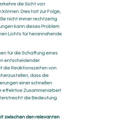
erkehre die Sicht von
können. Dies hat zur Folge,
ße nicht immer rechtzeitig
ungen kann dieses Problem
ünen Lichts für herannahende
n für die Schaffung eines
 von entscheidender
f die Reaktionszeiten von
herzustellen, dass die
rungen einer schnellen
ne effektive Zusammenarbeit
nterstreicht die Bedeutung
it zwischen den relevanten